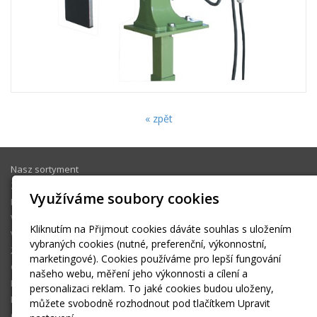
« zpět
Nasz sortyment
Zaginarki
Využíváme soubory cookies
Rozwijanie kręgów
Walcarki do rynien
Kliknutím na Přijmout cookies dáváte souhlas s uložením
Walcarki do rur i rynien
vybraných cookies (nutné, preferenční, výkonnostní,
Żłobiarki
marketingové). Cookies používáme pro lepší fungování
Cennik maszyn
našeho webu, měření jeho výkonnosti a cílení a
Kontakt
personalizaci reklam. To jaké cookies budou uloženy,
Katalogi maszyn
můžete svobodně rozhodnout pod tlačítkem Upravit
O firmie